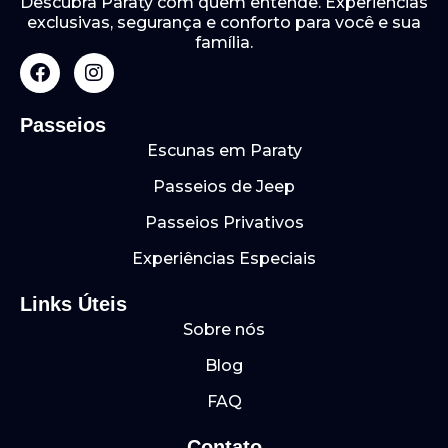
Descubra Paraty com quem entende. Experiências
exclusivas, segurança e conforto para você e sua
família.
F
I
a
n
c
s
e
t
Passeios
b
a
Escunas em Paraty
o
g
o
r
Passeios de Jeep
k
a
m
Passeios Privativos
Experiências Especiais
Links Úteis
Sobre nós
Blog
FAQ
Contato