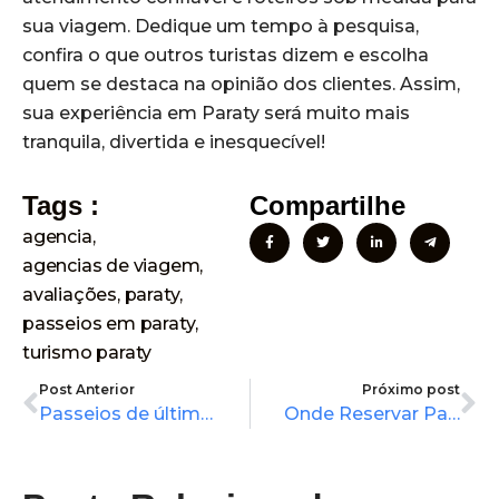
sua viagem. Dedique um tempo à pesquisa,
confira o que outros turistas dizem e escolha
quem se destaca na opinião dos clientes. Assim,
sua experiência em Paraty será muito mais
tranquila, divertida e inesquecível!
Tags :
Compartilhe
agencia
,
agencias de viagem
,
avaliações
,
paraty
,
passeios em paraty
,
turismo paraty
Prev
Ne
Post Anterior
Próximo post
Passeios de última hora em Paraty: Como garantir vaga no mesmo dia?
Onde Reservar Passeios de Barco em Paraty RJ? Dicas Para Garantir a Melhor Experiência no Litoral